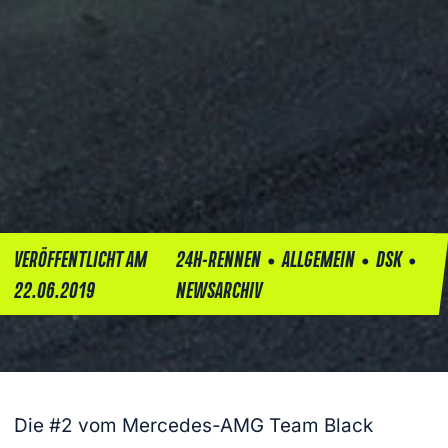
•
•
•
VERÖFFENTLICHT AM
24H-RENNEN
ALLGEMEIN
DSK
22.06.2019
NEWSARCHIV
Die #2 vom Mercedes-AMG Team Black