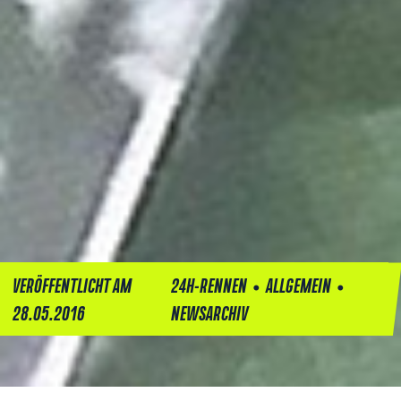
•
•
VERÖFFENTLICHT AM
24H-RENNEN
ALLGEMEIN
28.05.2016
NEWSARCHIV