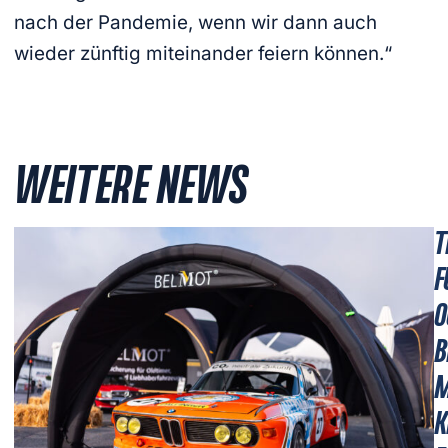
nach der Pandemie, wenn wir dann auch
wieder zünftig miteinander feiern können.“
WEITERE NEWS
T
F
O
B
M
K