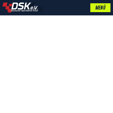
MENÜ
BUCHTIPP –
SHARKNOSE V6,
NICHT NUR FÜR
FERRARI-FANS