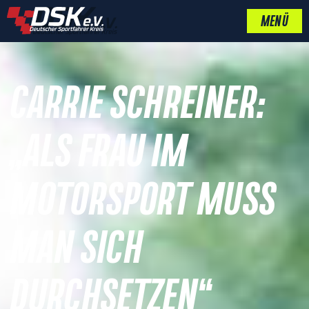
MENÜ
CARRIE SCHREINER:
„ALS FRAU IM
MOTORSPORT MUSS
MAN SICH
DURCHSETZEN“