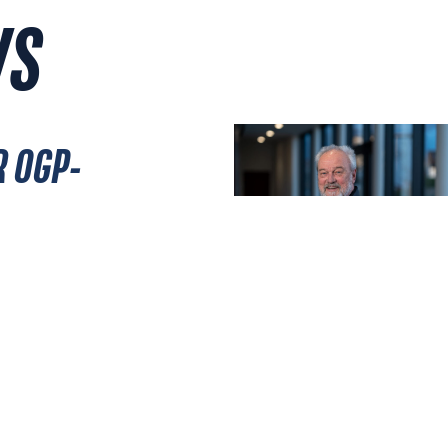
WS
R OGP-
R: MEHR
JULI 28, 2026
 ERLEBEN