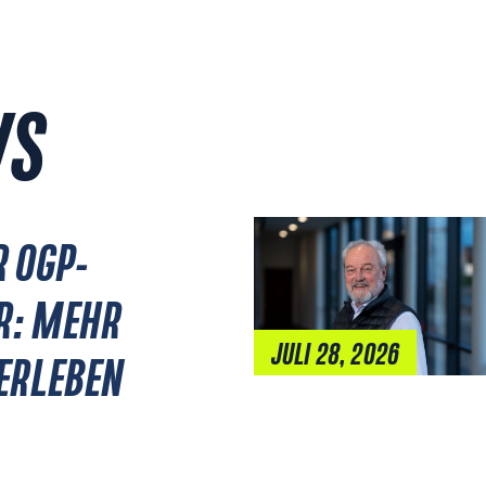
WS
R OGP-
R: MEHR
JULI 28, 2026
 ERLEBEN