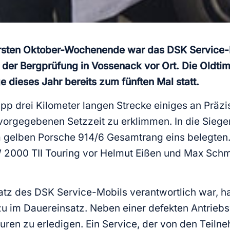
rsten Oktober-Wochenende war das DSK Service-Mob
 der Bergprüfung in Vossenack vor Ort. Die Oldti
 dieses Jahr bereits zum fünften Mal statt.
 drei Kilometer langen Strecke einiges an Präzisi
vorgegebenen Setzzeit zu erklimmen. In die Siege
em gelben Porsche 914/6 Gesamtrang eins belegten
 2000 TII Touring vor Helmut Eißen und Max Schm
satz des DSK Service-Mobils verantwortlich war, ha
 im Dauereinsatz. Neben einer defekten Antriebsw
turen zu erledigen. Ein Service, der von den Tei