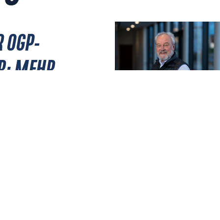
R OGP-
R: MEHR
JULI 28, 2026
 ERLEBEN
NICHTS MEHR VERPASSEN!