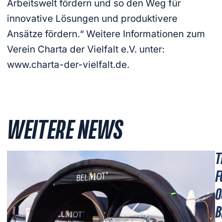
Arbeitswelt fördern und so den Weg für
innovative Lösungen und produktivere
Ansätze fördern.“ Weitere Informationen zum
Verein Charta der Vielfalt e.V. unter:
www.charta-der-vielfalt.de.
WEITERE NEWS
T
F
O
B