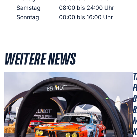
Samstag 08:00 bis 24:00 Uhr
Sonntag 00:00 bis 16:00 Uhr
WEITERE NEWS
T
F
O
B
M
K