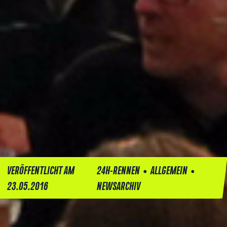
•
•
VERÖFFENTLICHT AM
24H-RENNEN
ALLGEMEIN
23.05.2016
NEWSARCHIV