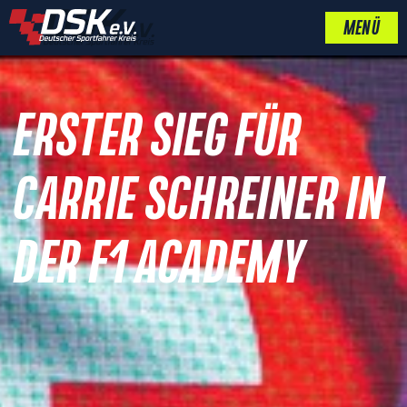
MENÜ
ERSTER SIEG FÜR
CARRIE SCHREINER IN
DER F1 ACADEMY