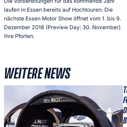
Die Vorbereitungen für das kommende Jahr
laufen in Essen bereits auf Hochtouren: Die
nächste Essen Motor Show öffnet vom 1. bis 9.
Dezember 2018 (Preview Day: 30. November)
ihre Pforten.
WEITERE NEWS
T
F
O
B