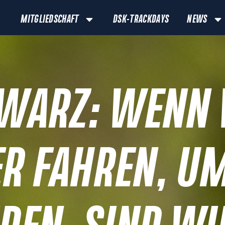
MITGLIEDSCHAFT
DSK-TRACKDAYS
NEWS
HWARZ: WENN
R FAHREN, UM