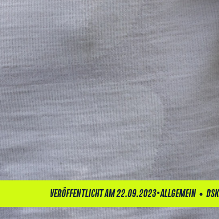
•
•
VERÖFFENTLICHT AM 22.09.2023
ALLGEMEIN
DSK