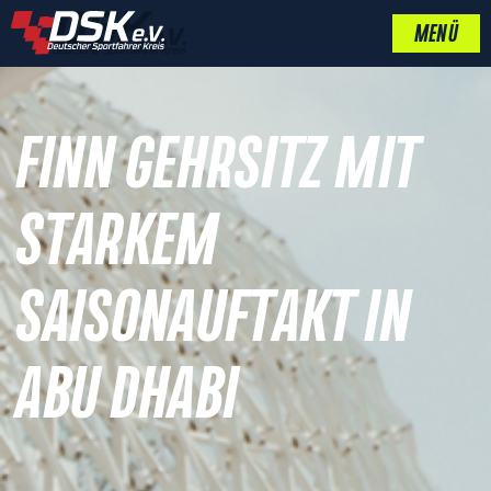
MENÜ
FINN GEHRSITZ MIT
STARKEM
SAISONAUFTAKT IN
ABU DHABI