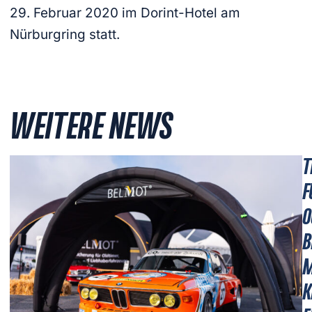
29. Februar 2020 im Dorint-Hotel am
Nürburgring statt.
WEITERE NEWS
T
F
O
B
M
K