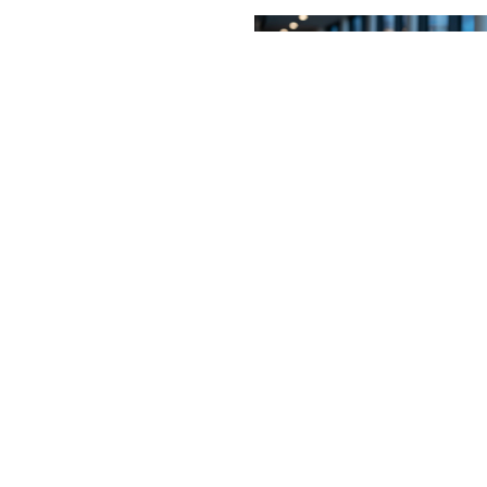
R OGP-
R: MEHR
JULI 28, 2026
 ERLEBEN
NICHTS MEHR VERPASSEN!
DER DSK-NEWSLETTER