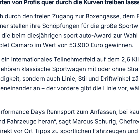
rten von Profis quer durch die Kurven treiben lass
h durch den freien Zugang zur Boxengasse, dem Fa
uner stellen ihre Schöpfungen für die große Sport
 die beim diesjährigen sport auto-Award zur Wahl
rolet Camaro im Wert von 53.900 Euro gewinnen.
 ein internationales Teilnehmerfeld auf dem 2,6 K
hören klassische Sportwagen mit oder ohne Stra
igkeit, sondern auch Linie, Stil und Driftwinkel zä
eneinander an – der vordere gibt die Linie vor, wä
erformance Days Rennsport zum Anfassen, bei kau
d Fahrzeuge heran“, sagt Marcus Schurig, Chefred
rekt vor Ort Tipps zu sportlichen Fahrzeugen und