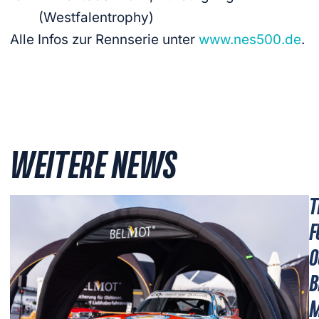
(Westfalentrophy)
Alle Infos zur Rennserie unter
www.nes500.de
.
WEITERE NEWS
T
F
O
B
M