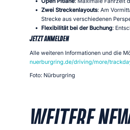
Open Pitlane
: Maximale Fahrzeit 
Zwei Streckenlayouts
: Am Vormitt
Strecke aus verschiedenen Perspe
Flexibilität bei der Buchung
: Ents
JETZT ANMELDEN
Alle weiteren Informationen und die Mö
nuerburgring.de/driving/more/trackd
Foto: Nürburgring
WEITERE NE