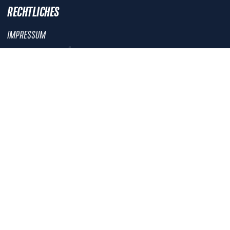
RECHTLICHES
IMPRESSUM
DATENSCHUTZERKLÄRUNG
DATENSCHUTZEINSTELLUNGEN
DSK-SATZUNG
DSK-ETHIKKODEX
NICHTS MEHR VERPASSEN!
DER DSK-NEWSLETTER
Anmelden