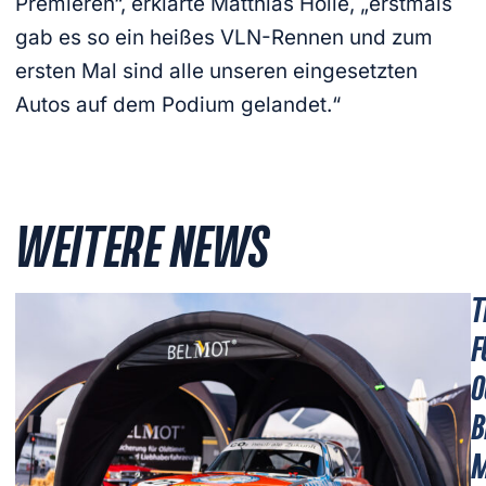
Premieren“, erklärte Matthias Holle, „erstmals
gab es so ein heißes VLN-Rennen und zum
ersten Mal sind alle unseren eingesetzten
Autos auf dem Podium gelandet.“
WEITERE NEWS
T
F
O
B
M