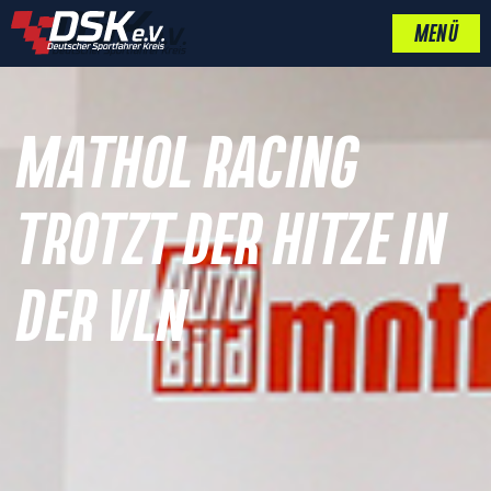
MENÜ
MATHOL RACING
TROTZT DER HITZE IN
DER VLN