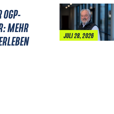
R OGP-
R: MEHR
JULI 28, 2026
 ERLEBEN
NICHTS MEHR VERPASSEN!
DER DSK-NEWSLETTER