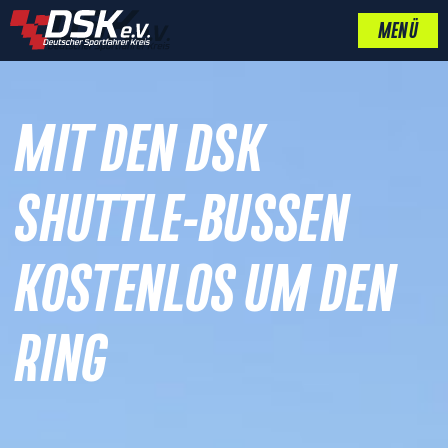
MENÜ
MIT DEN DSK
SHUTTLE-BUSSEN
KOSTENLOS UM DEN
RING