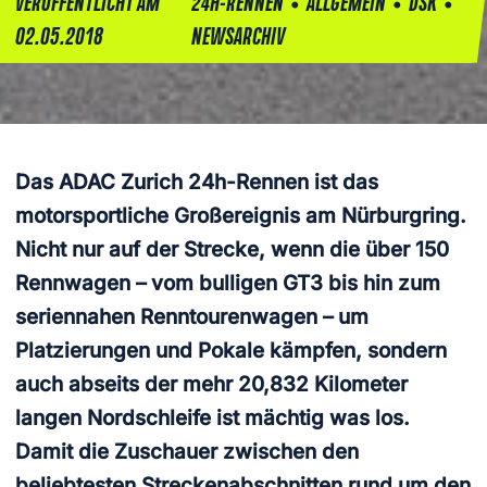
•
•
•
VERÖFFENTLICHT AM
24H-RENNEN
ALLGEMEIN
DSK
02.05.2018
NEWSARCHIV
Das ADAC Zurich 24h-Rennen ist das
motorsportliche Großereignis am Nürburgring.
Nicht nur auf der Strecke, wenn die über 150
Rennwagen – vom bulligen GT3 bis hin zum
seriennahen Renntourenwagen – um
Platzierungen und Pokale kämpfen, sondern
auch abseits der mehr 20,832 Kilometer
langen Nordschleife ist mächtig was los.
Damit die Zuschauer zwischen den
beliebtesten Streckenabschnitten rund um den