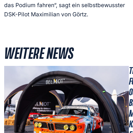
das Podium fahren“, sagt ein selbstbewusster
DSK-Pilot Maximilian von Görtz.
WEITERE NEWS
T
F
O
B
M
K