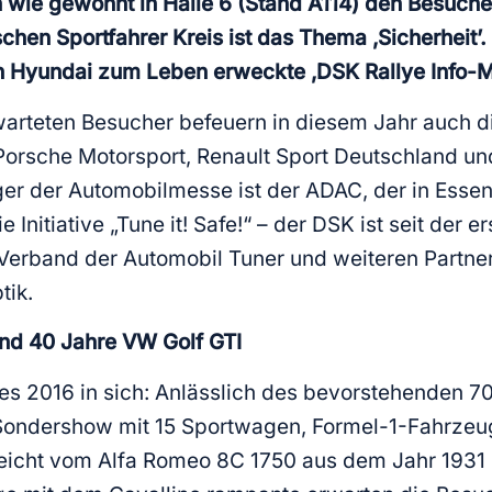
h wie gewohnt in Halle 6 (Stand A114) den Besuch
chen Sportfahrer Kreis ist das Thema ‚Sicherheit’.
n Hyundai zum Leben erweckte ‚DSK Rallye Info-Mo
warteten Besucher befeuern in diesem Jahr auch d
 Porsche Motorsport, Renault Sport Deutschland un
ger der Automobilmesse ist der ADAC, der in Essen
 Initiative „Tune it! Safe!“ – der DSK ist seit der 
erband der Automobil Tuner und weiteren Partne
tik.
und 40 Jahre VW Golf GTI
2016 in sich: Anlässlich des bevorstehenden 70-
e Sondershow mit 15 Sportwagen, Formel-1-Fahrze
eicht vom Alfa Romeo 8C 1750 aus dem Jahr 1931 b