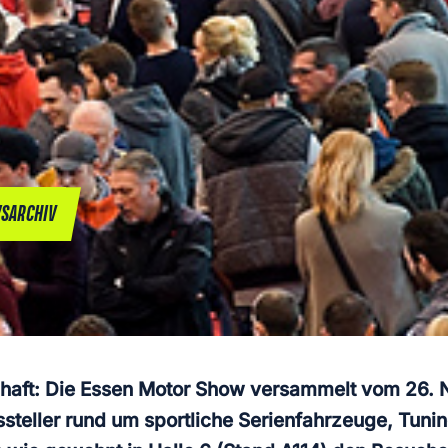
SARCHIV
schaft: Die Essen Motor Show versammelt vom 26.
eller rund um sportliche Serienfahrzeuge, Tuning