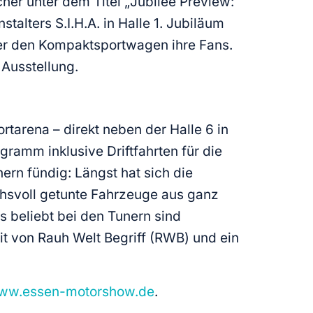
er unter dem Titel „Jubilee Preview:
talters S.I.H.A. in Halle 1. Jubiläum
nter den Kompaktsportwagen ihre Fans.
Ausstellung.
arena – direkt neben der Halle 6 in
gramm inklusive Driftfahrten für die
ern fündig: Längst hat sich die
hsvoll getunte Fahrzeuge aus ganz
s beliebt bei den Tunern sind
it von Rauh Welt Begriff (RWB) und ein
ww.essen-motorshow.de
.