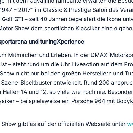
e mit dem Cavallino rampante erwarten die Besuch
1947 – 2017“ im Classic & Prestige Salon des Verans
 Golf GTI – seit 40 Jahren begeistert die Ikone u
otor Show dem sportlichen Klassiker eine eigene 
portarena und tuningXperience
um Mitmachen und Erleben. In der DMAX-Motorsport
st – steht rund um die Uhr Liveaction auf dem Pro
Show nicht nur bei den großen Herstellern und Tun
Szene-Blockbuster entwickelt. Rund 200 anspruc
Hallen 1A und 12, so viele wie noch nie. Besonder
siker – beispielsweise ein Porsche 964 mit Bodyk
 Show gibt es auf der offiziellen Webseite unter
w