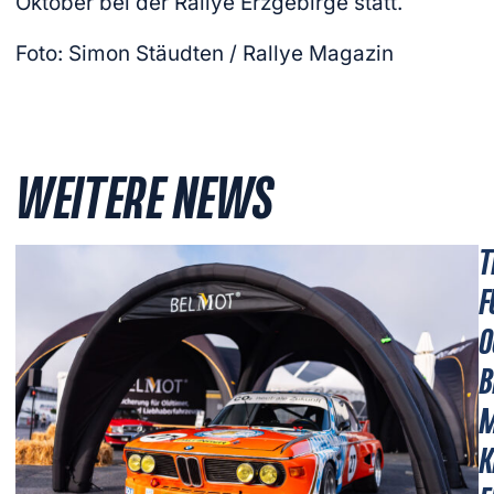
Oktober bei der Rallye Erzgebirge statt.
Foto: Simon Stäudten / Rallye Magazin
WEITERE NEWS
T
F
O
B
M
K