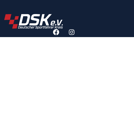
RECHTLICHES
IMPRESSUM
DATENSCHUTZERKLÄRUNG
DATENSCHUTZEINSTELLUNGEN
DSK-SATZUNG
DSK-ETHIKKODEX