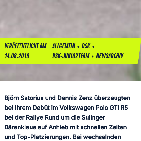
•
•
VERÖFFENTLICHT AM
ALLGEMEIN
DSK
•
14.08.2019
DSK-JUNIORTEAM
NEWSARCHIV
Björn Satorius und Dennis Zenz überzeugten
bei ihrem Debüt im Volkswagen Polo GTI R5
bei der Rallye Rund um die Sulinger
Bärenklaue auf Anhieb mit schnellen Zeiten
und Top-Platzierungen. Bei wechselnden