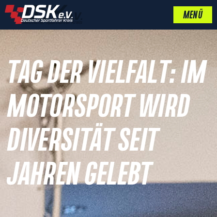
MENÜ
TAG DER VIELFALT: IM
MOTORSPORT WIRD
DIVERSITÄT SEIT
JAHREN GELEBT