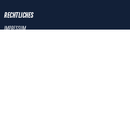
RECHTLICHES
IMPRESSUM
DATENSCHUTZERKLÄRUNG
DATENSCHUTZEINSTELLUNGEN
DSK-SATZUNG
DSK-ETHIKKODEX
NICHTS MEHR VERPASSEN!
DER DSK-NEWSLETTER
Anmelden