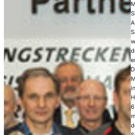
M
S
S
w
d
e
D
M
i
H
6
m
d
S