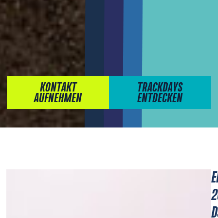
KONTAKT
TRACKDAYS
AUFNEHMEN
ENTDECKEN
E
2
D