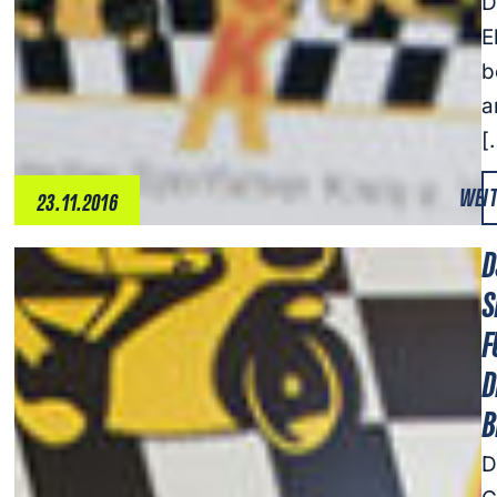
D
E
b
a
[
WEIT
23.11.2016
D
S
F
D
B
D