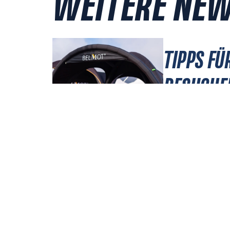
WEITERE NE
TIPPS FÜ
BESUCHE
KLASSIK
JULI 29, 2026