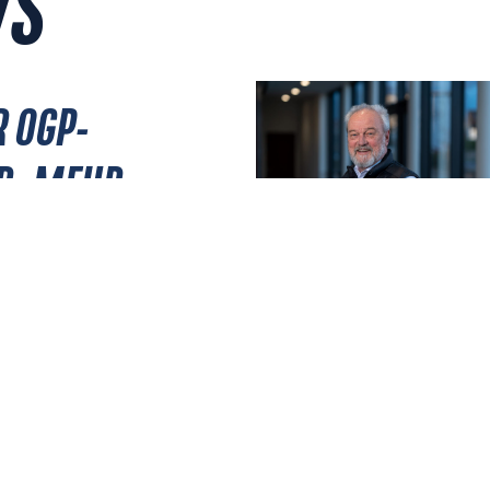
WS
R OGP-
R: MEHR
JULI 28, 2026
 ERLEBEN