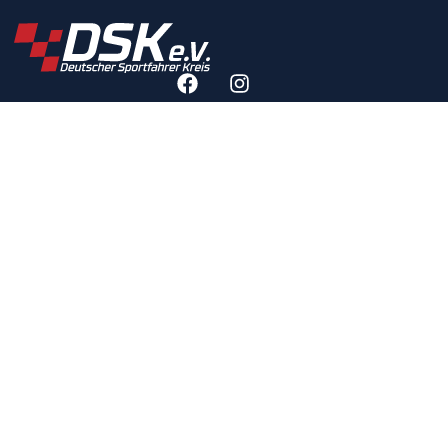
RECHTLICHES
IMPRESSUM
DATENSCHUTZERKLÄRUNG
DATENSCHUTZEINSTELLUNGEN
DSK-SATZUNG
DSK-ETHIKKODEX
NICHTS MEHR VERPASSEN!