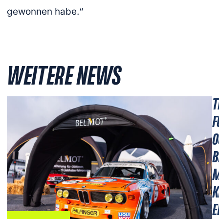
gewonnen habe.“
WEITERE NEWS
T
F
O
B
M
K
E