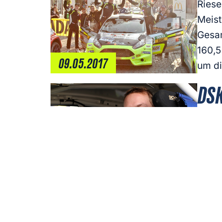
Riese
Meist
Gesam
160,5
09.05.2017
um di
DSK
FI
Der D
Hanle
Jähri
‚Topt
22.12.2016
[…]