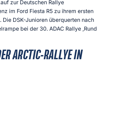
Lauf zur Deutschen Rallye
nz im Ford Fiesta R5 zu ihrem ersten
 Die DSK-Junioren überquerten nach
elrampe bei der 30. ADAC Rallye ‚Rund
ER ARCTIC-RALLYE IN
ye-Piste weiter Vollgas: DSKler Tom
c-Rallye in Lappland/Finnland. Der 21-
ting’ im Herbst das Prädikat
sitz des Ford Fiesta R2, nimmt im hohen