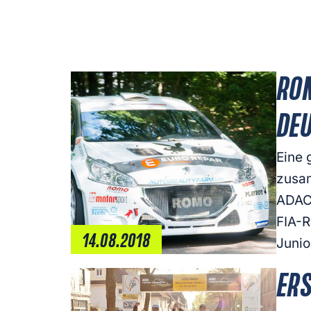
ROM
DE
Eine 
zusam
ADAC 
FIA-R
14.08.2018
Junio
ERS