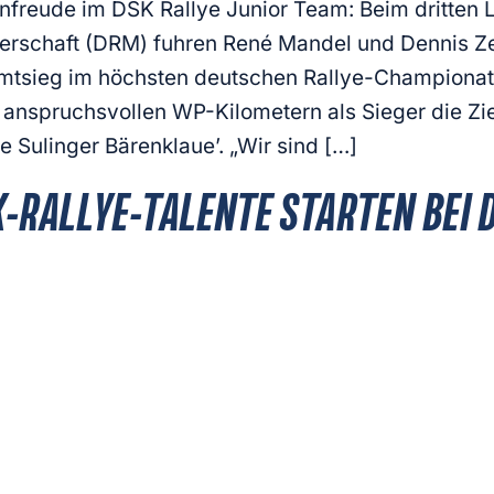
nfreude im DSK Rallye Junior Team: Beim dritten 
erschaft (DRM) fuhren René Mandel und Dennis Ze
tsieg im höchsten deutschen Rallye-Championat.
 anspruchsvollen WP-Kilometern als Sieger die Zi
e Sulinger Bärenklaue’. „Wir sind […]
-RALLYE-TALENTE STARTEN BEI D
NNLAND
eutsche Sportfahrer Kreis (DSK) gibt auf der Rall
 startet vom 26. bis 28. Januar 2017 bei der Arcti
ge hatte von Armin Schwarz beim ‚DSK Rallye Scou
alent’ erhalten. An seiner Seite, auf dem Beifahrer