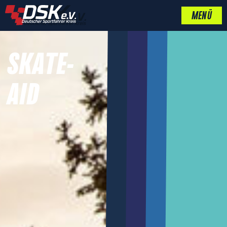
MENÜ
SKATE-
AID